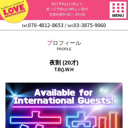
前日予約は11時より
前々日予約は14時より受付
9:00～24:00
営業時間
070-4812-8653
03-3875-9060
/
tel.
tel.
プロフィール
PROFILE
夜割 (20才)
T.B().W.H